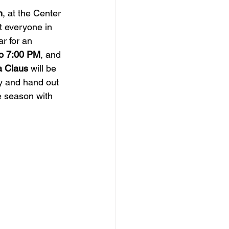
h
, at the Center 
et everyone in 
r for an 
o 7:00 PM
, and 
a Claus
 will be 
oy and hand out 
he season with 