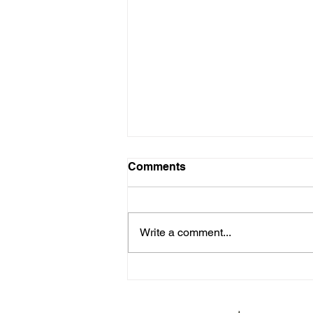
Comments
Write a comment...
Schedule for the Week of
April, 6th - 10th