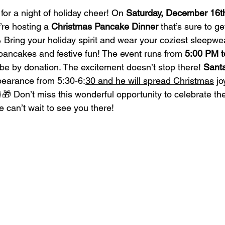
or a night of holiday cheer! On 
Saturday, December 16t
re hosting a 
Christmas Pancake Dinner
 that’s sure to g
🥞 Bring your holiday spirit and wear your coziest sleepwea
 pancakes and festive fun! The event runs from 
5:00 PM t
l be by donation. The excitement doesn’t stop there! 
Sant
pearance from 5:30-6:
30 and he will spread Christmas
 j
. 🎅🎁 Don’t miss this wonderful opportunity to celebrate t
e can’t wait to see you there!