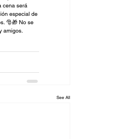
la cena será 
ión especial de 
os. 🎅🎁 No se 
y amigos. 
See All